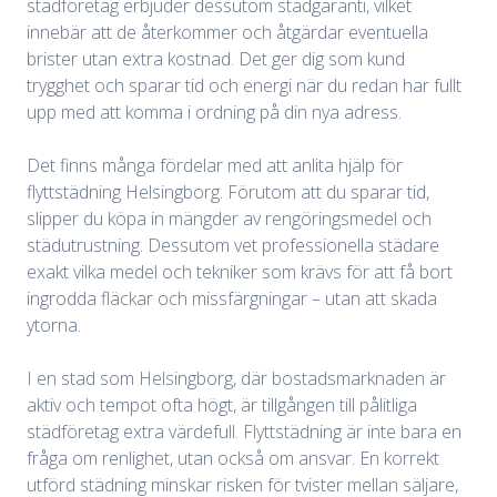
städföretag erbjuder dessutom städgaranti, vilket
innebär att de återkommer och åtgärdar eventuella
brister utan extra kostnad. Det ger dig som kund
trygghet och sparar tid och energi när du redan har fullt
upp med att komma i ordning på din nya adress.
Det finns många fördelar med att anlita hjälp för
flyttstädning Helsingborg. Förutom att du sparar tid,
slipper du köpa in mängder av rengöringsmedel och
städutrustning. Dessutom vet professionella städare
exakt vilka medel och tekniker som krävs för att få bort
ingrodda fläckar och missfärgningar – utan att skada
ytorna.
I en stad som Helsingborg, där bostadsmarknaden är
aktiv och tempot ofta högt, är tillgången till pålitliga
städföretag extra värdefull. Flyttstädning är inte bara en
fråga om renlighet, utan också om ansvar. En korrekt
utförd städning minskar risken för tvister mellan säljare,