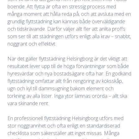
boende. Att flytta är ofta en stressig process med
många moment att hålla reda på, och att avsluta med en
grundlig flyttstädning kan kännas både överväldigande
och tidskrävande. Därför väljer allt fler att anlita proffs
som ser till att städningen utförs enligt alla krav – snabbt,
noggrant och effektivt.
När det gäller flyttstädning Helsingborg är det viktigt att
resultatet lever upp till de höga förväntningar som både
hyresvärdar och nya bostadsägare ofta har. En godkänd
flyttstädning omfattar allt från rengöring av köksskåp,
ugn och kyl till dammsugning bakom element och
torkning av alla lister. Inga ytor lämnas orörda – allt ska
vara skinande rent.
En professionell flyttstädning Helsingborg utförs med
stor noggrannhet och ofta enligt en standardiserad
checklista som säkerställer att inget missas. Många