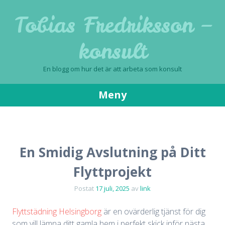
Tobias Fredriksson –
konsult
En blogg om hur det är att arbeta som konsult
Meny
Gå
till
innehåll
En Smidig Avslutning på Ditt
Flyttprojekt
Postat
17 juli, 2025
av
link
Flyttstädning Helsingborg
är en ovärderlig tjänst för dig
som vill lämna ditt gamla hem i perfekt skick inför nästa