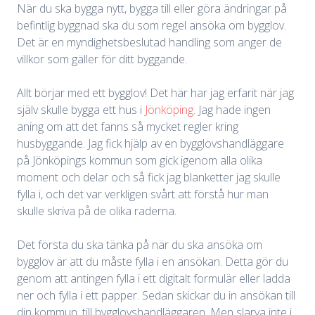
När du ska bygga nytt, bygga till eller göra ändringar på
befintlig byggnad ska du som regel ansöka om bygglov.
Det är en myndighetsbeslutad handling som anger de
villkor som gäller för ditt byggande.
Allt börjar med ett bygglov! Det här har jag erfarit när jag
själv skulle bygga ett hus i
Jönköping
. Jag hade ingen
aning om att det fanns så mycket regler kring
husbyggande. Jag fick hjälp av en bygglovshandläggare
på Jönköpings kommun som gick igenom alla olika
moment och delar och så fick jag blanketter jag skulle
fylla i, och det var verkligen svårt att förstå hur man
skulle skriva på de olika raderna.
Det första du ska tänka på när du ska ansöka om
bygglov är att du måste fylla i en ansökan. Detta gör du
genom att antingen fylla i ett digitalt formulär eller ladda
ner och fylla i ett papper. Sedan skickar du in ansökan till
din kommun, till bygglovshandläggaren. Men slarva inte i