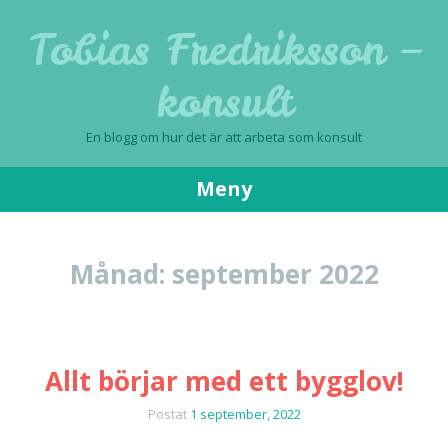
Tobias Fredriksson –
konsult
En blogg om hur det är att arbeta som konsult
Meny
Gå
till
Månad:
september 2022
innehåll
Allt börjar med ett bygglov!
Postat
1 september, 2022